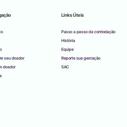
gação
Links Úteis
co
Passo a passo da contratação
História
o
Equipe
re seu doador
Reporte sua gestação
m doador
SAC
as