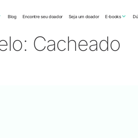
Blog
Encontre seu doador
Seja um doador
E-books
Dú
elo:
Cacheado